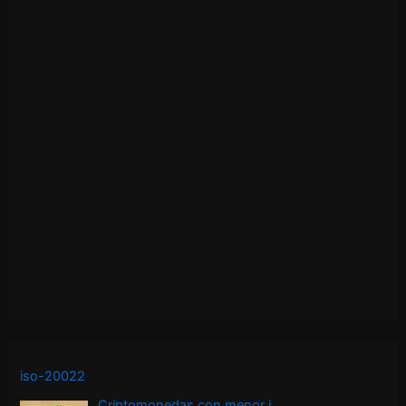
iso-20022
Criptomonedas con menor i…