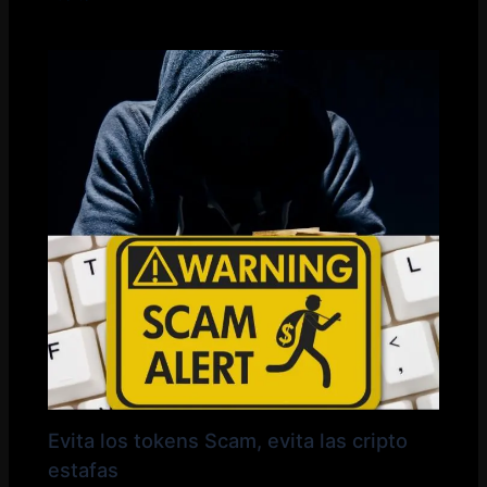
Evita los tokens Scam, evita las cripto
estafas