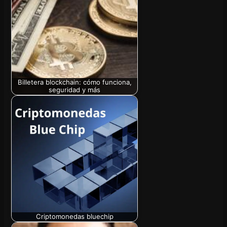
Billetera blockchain: cómo funciona,
seguridad y más
Criptomonedas bluechip