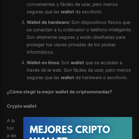
convenientes y fáciles de usar, pero menos
seguras que las
wallet
de escritorio.
Wallet de hardware:
Son dispositivos físicos que
se conectan a tu ordenador o teléfono inteligente.
Son altamente seguras y están diseñadas para
proteger tus claves privadas de los piratas
informáticos.
Wallet en línea:
Son
wallet
que se acceden a
través de la web. Son fáciles de usar, pero menos
seguras que las
wallet
de hardware o escritorio.
¿Cómo elegir la mejor wallet de criptomonedas?
Crypto
wallet
A la
hor
a de