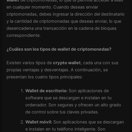
en cualquier momento. Cuando deseas enviar
criptomonedas, debes ingresar la dirección del destinatario
y la cantidad de criptomonedas que deseas enviar, lo que
desencadena una transacción en la cadena de bloques
correspondiente.
¿Cuáles son los tipos de wallet de criptomonedas?
Existen varios tipos de
crypto
wallet
, cada una con sus
propias ventajas y desventajas. A continuación, se
presentan los cuatro tipos principales:
Wallet de escritorio:
Son aplicaciones de
software que se descargan e instalan en tu
ordenador. Son seguras y ofrecen un alto grado
de control sobre tus claves privadas.
Wallet móvil:
Son aplicaciones que se descargan
e instalan en tu teléfono inteligente. Son