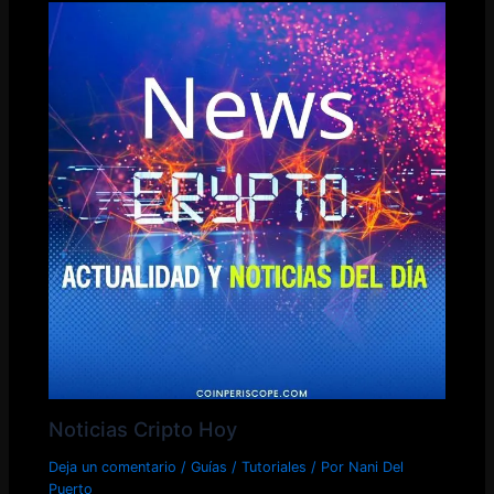
Noticias Cripto Hoy
Deja un comentario
/
Guías / Tutoriales
/ Por
Nani Del
Puerto