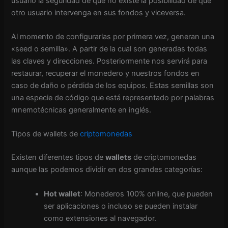
usuario la seguridad de que no existe la posibilidad de que
otro usuario intervenga en sus fondos y viceversa.
Al momento de configurarlas por primera vez, generan una
«seed o semilla». A partir de la cual son generadas todas
las claves y direcciones. Posteriormente nos servirá para
restaurar, recuperar el monedero y nuestros fondos en
caso de daño o pérdida de los equipos. Estas semillas son
una especie de código que está representado por palabras
mnemotécnicas generalmente en inglés.
Tipos de wallets de
criptomonedas
Existen diferentes tipos de
wallets
de criptomonedas
aunque las podemos dividir en dos grandes categorías:
Hot wallet
: Monederos 100% online, que pueden
ser aplicaciones o incluso se pueden instalar
como extensiones al navegador.