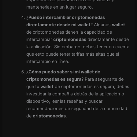
mantenerlas en un lugar seguro.
¿
Puedo intercambiar criptomonedas
directamente desde mi wallet
? Algunas
wallet
de criptomonedas tienen la capacidad de
intercambiar
criptomonedas
directamente desde
la aplicación. Sin embargo, debes tener en cuenta
que esto puede tener tarifas más altas que el
intercambio en línea.
¿
Cómo puedo saber si mi wallet de
criptomonedas es segura
? Para asegurarte de
que tu
wallet
de criptomonedas es segura, debes
investigar la compañía detrás de la aplicación o
dispositivo, leer las reseñas y buscar
recomendaciones de seguridad de la comunidad
de
criptomonedas
.