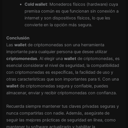
Cold wallet
: Monederos físicos (hardware) cuya
premisa común es que funcionan sin conexión a
internet y son dispositivos físicos, lo que les
convierte en la opción más segura.
Conclusión
Las
wallet
de criptomonedas son una herramienta
importante para cualquier persona que desee utilizar
criptomonedas
. Al elegir una
wallet
de criptomonedas, es
esencial considerar el nivel de seguridad, la compatibilidad
con criptomonedas es específicas, la facilidad de uso y
otras características que son importantes para ti. Con una
wallet
de criptomonedas segura y confiable, puedes
almacenar, enviar y recibir criptomonedas con confianza.
Recuerda siempre mantener tus claves privadas seguras y
nunca compartirlas con nadie. Además, asegúrate de
seguir las mejores prácticas de seguridad en línea, como
mantener tu software actualizado y habilitar la