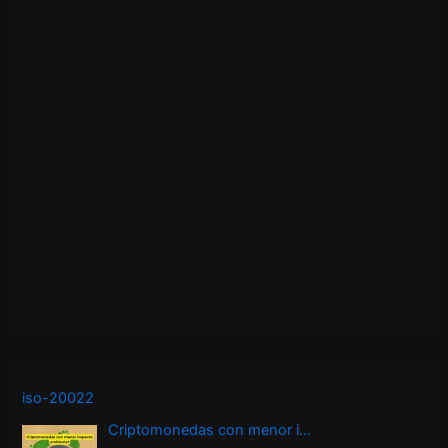
iso-20022
Criptomonedas con menor i…