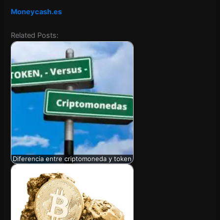
Moneycash.es
Related Posts:
Diferencia entre criptomoneda y token