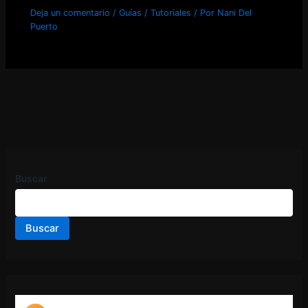
Deja un comentario
/
Guías / Tutoriales
/ Por
Nani Del
Puerto
Buscar
Buscar