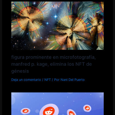
figura prominente en microfotografía,
manfred p. kage, elimina los NFT de
génesis
Deja un comentario
/
NFT
/ Por
Nani Del Puerto