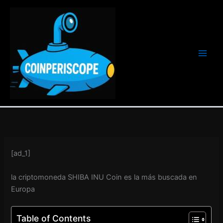
Ir
al
contenido
[ad_1]
la criptomoneda SHIBA INU Coin es la más buscada en
Europa
Table of Contents