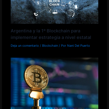
Argentina y la 1º Blockchain para
implementar estrategia a nivel estatal
Deja un comentario
/
Blockchain
/ Por
Nani Del Puerto