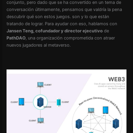
conjunto, pero dado que se ha convertido en un tema de
conversación últimamente, pensamos que valdría la pena
descubrir qué son estos juegos. son y lo que están
tratando de lograr. Para ayudar con eso, hablamos con
Jansen Teng, cofundador y director ejecutivo
de
PathDAO
, una organización comprometida con atraer
nuevos jugadores al metaverso.