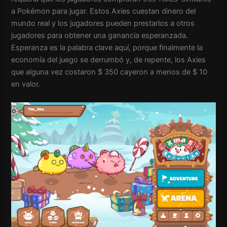
a Pokémon para jugar. Estos Axies cuestan dinero del
mundo real y los jugadores pueden prestarlos a otros
jugadores para obtener una ganancia esperanzada.
Esperanza es la palabra clave aquí, porque finalmente la
economía del juego se derrumbó y, de repente, los Axies
que alguna vez costaron $ 350 cayeron a menos de $ 10
en valor.