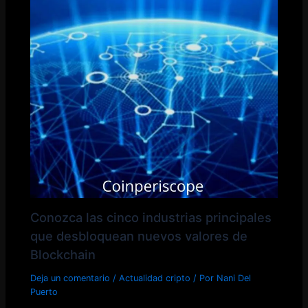
Conozca las cinco industrias principales
que desbloquean nuevos valores de
Blockchain
Deja un comentario
/
Actualidad cripto
/ Por
Nani Del
Puerto