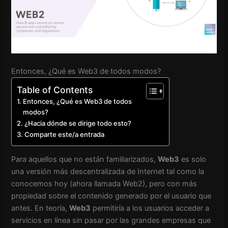
Entonces, ¿Qué es Web3 de todos modos?
Table of Contents
Entonces, ¿Qué es Web3 de todos
modos?
¿Hacia dónde se dirige todo esto?
Comparte este/a entrada
Para aquellos que no están familiarizados,
Web3
es solo
una versión más descentralizada de Internet tal como la
conocemos hoy (ahora llamada Web2), pero con más
propiedad sobre el contenido generado por el usuario que
antes. En teoría,
Web3
permitiría a los usuarios acceder a
servicios en línea sin pasar por las grandes empresas que