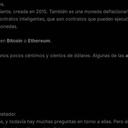
os.
ente, creada en 2015. También es una moneda deflacionaria
contratos inteligentes, que son contratos que pueden ejec
omonedas.
 en
Bitcoin
o
Ethereum
.
e unos pocos céntimos y cientos de dólares. Algunas de las
a
metedor
as, y todavía hay muchas preguntas en torno a ellas. Pero e