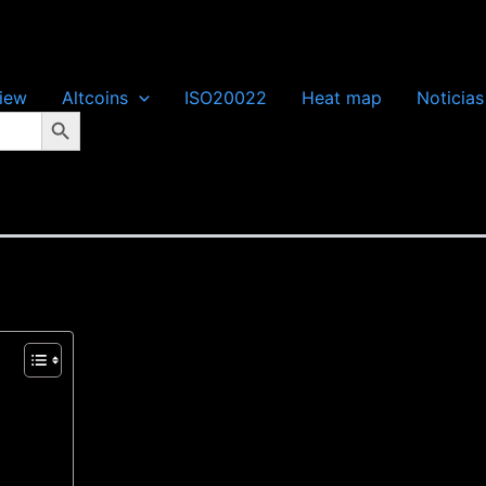
iew
Altcoins
ISO20022
Heat map
Noticias
Botón de búsqueda