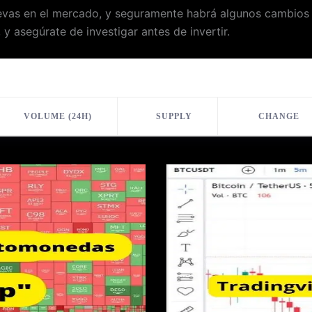
vas en el mercado, y seguramente habrá algunos cambios y 
y asegúrate de investigar antes de invertir.
VOLUME (24H)
SUPPLY
CHANGE