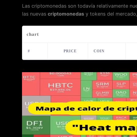
Las criptomonedas son todavía relativamente nue
las nuevas
criptomonedas
y tokens del mercado, 
chart
#
PRICE
COIN