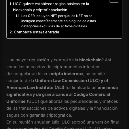
UCC quiere establecer reglas básicas en la
blockchain y criptofinanciación
Los CER incluyen NFT porque los NFT no se
incluyen específicamente en ninguna de estas
categorías excluidas de activos digitales.
Comparte este/a entrada
Una mayor regulación y control de la
blockchain
? Así
como los mercados de criptomonedas intentan
descongelarse de un «
cripto invierno
», un comité
conjunto de la
Uniform Law Commission (ULC) y el
American Law Institute (ALI)
ha finalizado un
enmienda
significativa y de gran alcance al Código Comercial
Uniforme
(UCC) que aborda las peculiaridades y matices
de las transacciones de activos digitales y la financiación
segura con garantía criptográfica.
En su reunión anual en julio, ULC aprobó una versión final
de las enmiendas del Comité Conjunto ULC-ALI sobre