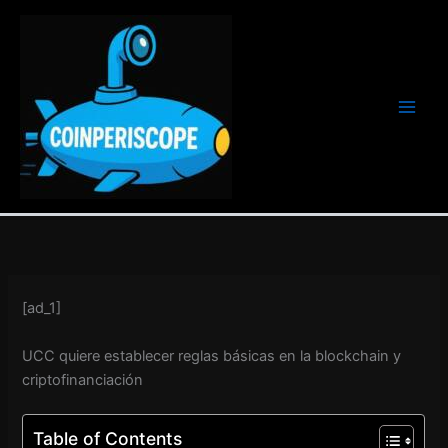
Ir
al
contenido
[ad_1]
UCC quiere establecer reglas básicas en la blockchain y
criptofinanciación
Table of Contents