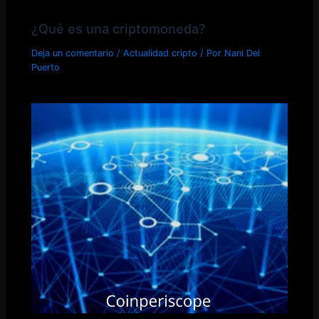
¿Qué es una criptomoneda?
Deja un comentario
/
Actualidad cripto
/ Por
Nani Del
Puerto