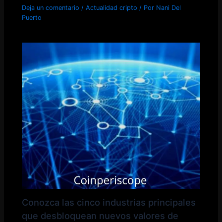
Deja un comentario
/
Actualidad cripto
/ Por
Nani Del
Puerto
Conozca las cinco industrias principales
que desbloquean nuevos valores de