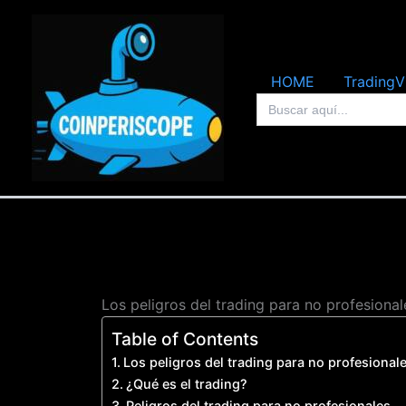
Ir
al
contenido
HOME
TradingV
Buscar:
Los peligros del trading para no profesional
Table of Contents
Los peligros del trading para no profesional
¿Qué es el trading?
Peligros del trading para no profesionales