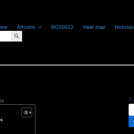
iew
Altcoins
ISO20022
Heat map
Noticias
Botón de búsqueda
Bu
es
es