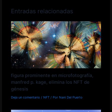
Entradas relacionadas
figura prominente en microfotografía,
manfred p. kage, elimina los NFT de
génesis
Deja un comentario
/
NFT
/ Por
Nani Del Puerto