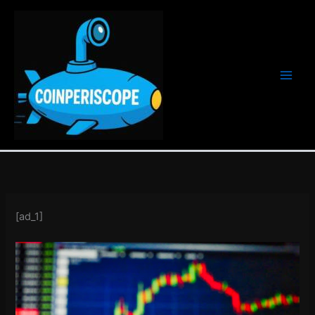
Ir
al
contenido
[ad_1]