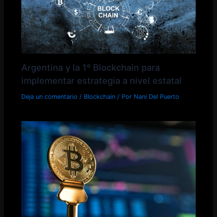
Argentina y la 1º Blockchain para
implementar estrategia a nivel estatal
Deja un comentario
/
Blockchain
/ Por
Nani Del Puerto