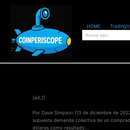
Ir
al
contenido
HOME
TradingV
Buscar:
[ad_1]
Por Dave Simpson (13 de diciembre de 2022,
supuesta demanda colectiva de un comprado
dólares como resultado…