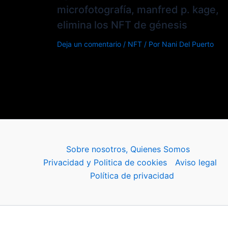
microfotografía, manfred p. kage,
elimina los NFT de génesis
Deja un comentario
/
NFT
/ Por
Nani Del Puerto
Sobre nosotros, Quienes Somos
Privacidad y Politica de cookies
Aviso legal
Política de privacidad