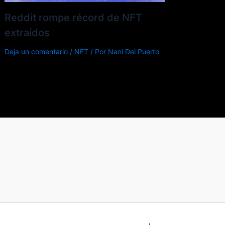
Reddit rompe récord de NFT
extraídos
Deja un comentario
/
NFT
/ Por
Nani Del Puerto