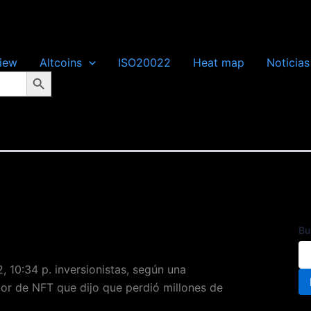
iew
Altcoins
ISO20022
Heat map
Noticias
Botón de búsqueda
Bu
 10:34 p. inversionistas, según una
r de NFT que dijo que perdió millones de