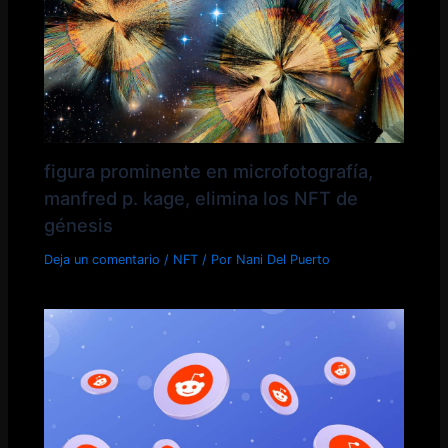
figura prominente en microfotografía,
manfred p. kage, elimina los NFT de
génesis
Deja un comentario
/
NFT
/ Por
Nani Del Puerto