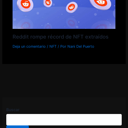
Reddit rompe récord de NFT extraídos
Deja un comentario
/
NFT
/ Por
Nani Del Puerto
Buscar