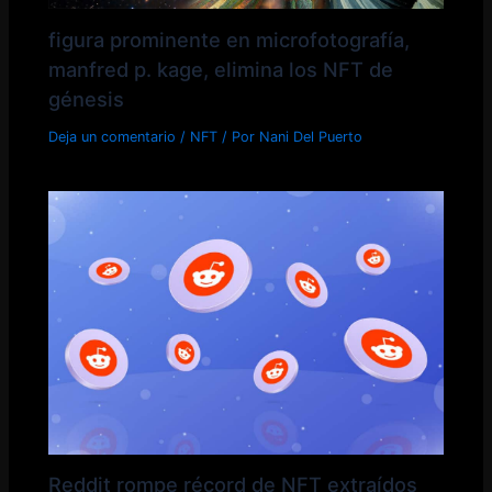
figura prominente en microfotografía,
manfred p. kage, elimina los NFT de
génesis
Deja un comentario
/
NFT
/ Por
Nani Del Puerto
Reddit rompe récord de NFT extraídos